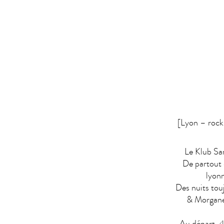
[Lyon – rock’
Le Klub San
De partout 
lyon
Des nuits tou
& Morgane 
Au départ, 4