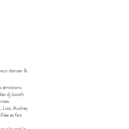
 pour danser &
es émotions.
des dj booth
ntes.
, Lisa, Audrey
iée et fait
our le rock’n