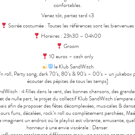
confortables.
Venez tôt, partez tard <3
Soirée costumée : Toutes les références sont les bienvenues
Horaires : 23h30 – 04h00
Groom
10 euros – cash only
le Klub SandWitch
n roll, Party song, dark 70’s, 80’s & 90’s – 00’s – un jukebox
écouter des pépites de tous les temps]
dWitch : 4 filles dans le vent, des bonnes chansons, des grand
et de nulle part, le projet du collectif Klub SandWitch s’empare 
nais afin de proposer des fêtes décomplexées, musicales & dansa
jours funs, décalées, rock’n roll ou complètement perchées, Maé
imaginent un endroit où la playlist est vibrante, amusante, qualif
honneur à une envie viscérale : Danser.
 influences totalement différentes mais une passion commune p