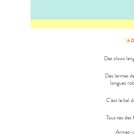
P
Des slows lang
Des larmes de 
longues ro
C’est le bal 
Tous·tes des 
Armez-vo