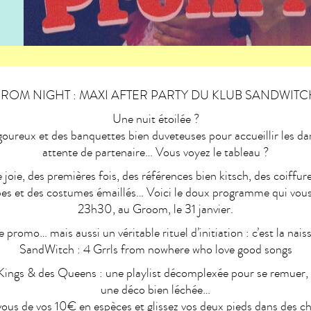
ROM NIGHT : MAXI AFTER PARTY DU KLUB SANDWIT
Une nuit étoilée ?
oureux et des banquettes bien duveteuses pour accueillir les d
attente de partenaire… Vous voyez le tableau ?
joie, des premières fois, des références bien kitsch, des coiffur
bes et des costumes émaillés… Voici le doux programme qui vous
23h30, au Groom, le 31 janvier.
de promo… mais aussi un véritable rituel d’initiation : c’est la nai
SandWitch : 4 Grrls from nowhere who love good songs
Kings & des Queens : une playlist décomplexée pour se remuer, 
une déco bien léchée…
us de vos 10€ en espèces et glissez vos deux pieds dans des c