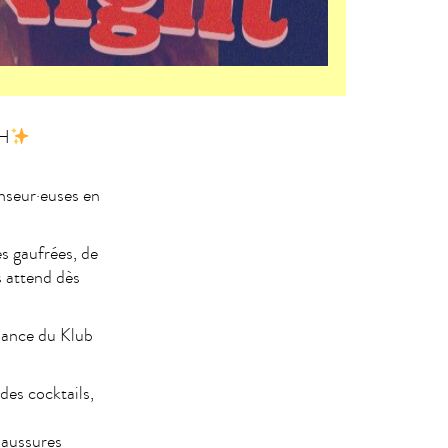
CH
anseur·euses en
es gaufrées, de
 attend dès
ssance du Klub
des cocktails,
haussures