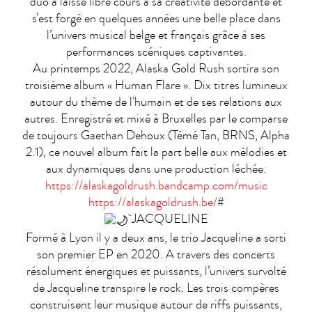
duo a laissé libre cours à sa créativité débordante et
s’est forgé en quelques années une belle place dans
l’univers musical belge et français grâce à ses
performances scéniques captivantes.
Au printemps 2022, Alaska Gold Rush sortira son
troisième album « Human Flare ». Dix titres lumineux
autour du thème de l’humain et de ses relations aux
autres. Enregistré et mixé à Bruxelles par le comparse
de toujours Gaethan Dehoux (Témé Tan, BRNS, Alpha
2.1), ce nouvel album fait la part belle aux mélodies et
aux dynamiques dans une production léchée.
https://alaskagoldrush.bandcamp.com/music
https://alaskagoldrush.be/
#
JACQUELINE
Formé à Lyon il y a deux ans, le trio Jacqueline a sorti
son premier EP en 2020. A travers des concerts
résolument énergiques et puissants, l’univers survolté
de Jacqueline transpire le rock. Les trois compères
construisent leur musique autour de riffs puissants,