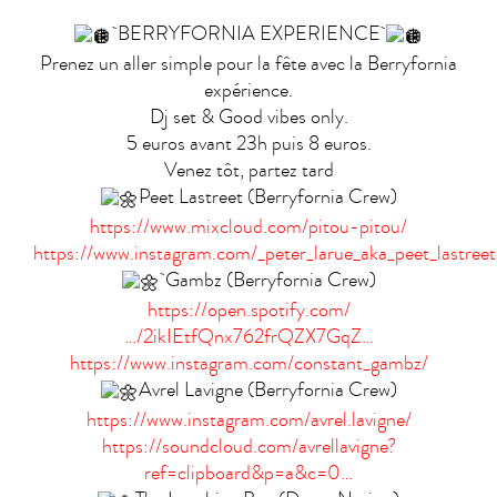
BERRYFORNIA EXPERIENCE
Prenez un aller simple pour la fête avec la Berryfornia
expérience.
Dj set & Good vibes only.
5 euros avant 23h puis 8 euros.
Venez tôt, partez tard
Peet Lastreet (Berryfornia Crew)
https://www.mixcloud.com/pitou-pitou/
https://www.instagram.com/_peter_larue_aka_peet_lastreet
Gambz (Berryfornia Crew)
https://open.spotify.com/
…/2ikIEtfQnx762frQZX7GqZ…
https://www.instagram.com/constant_gambz/
Avrel Lavigne (Berryfornia Crew)
https://www.instagram.com/avrel.lavigne/
https://soundcloud.com/avrellavigne?
ref=clipboard&p=a&c=0…