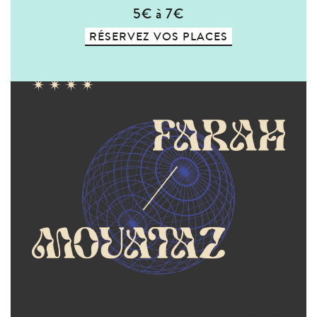
5€ à 7€
RÉSERVEZ VOS PLACES