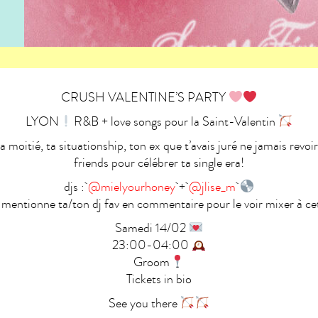
CRUSH VALENTINE’S PARTY
LYON
R&B + love songs pour la Saint-Valentin
a moitié, ta situationship, ton ex que t’avais juré ne jamais revoir
friends pour célébrer ta single era!
djs :
@mielyourhoney
+
@jlise_m
 mentionne ta/ton dj fav en commentaire pour le voir mixer à ce
Samedi 14/02
23:00-04:00
Groom
Tickets in bio
See you there