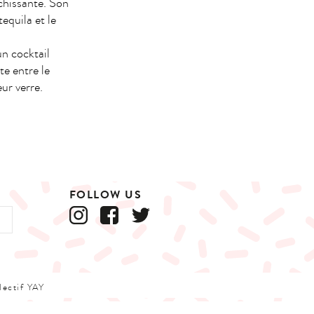
îchissante. Son
tequila et le
un cocktail
e entre le
eur verre.
FOLLOW US
lectif YAY