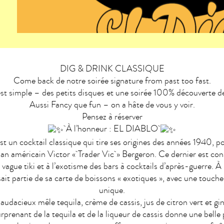
DIG & DRINK CLASSIQUE
Come back de notre soirée signature from past too fast.
st simple – des petits disques et une soirée 100% découverte de
Aussi Fancy que fun – on a hâte de vous y voir.
Pensez à réserver
À l’honneur : EL DIABLO
st un cocktail classique qui tire ses origines des années 1940, po
an américain Victor « Trader Vic » Bergeron. Ce dernier est con
 vague tiki et à l’exotisme des bars à cocktails d’après-guerre. À 
sait partie de sa carte de boissons « exotiques », avec une touch
unique.
audacieux mêle tequila, crème de cassis, jus de citron vert et gi
prenant de la tequila et de la liqueur de cassis donne une belle