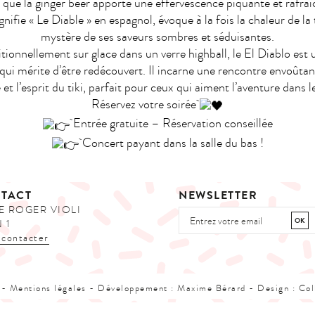
s que la ginger beer apporte une effervescence piquante et rafra
nifie « Le Diable » en espagnol, évoque à la fois la chaleur de la 
mystère de ses saveurs sombres et séduisantes.
itionnellement sur glace dans un verre highball, le El Diablo est 
ui mérite d’être redécouvert. Il incarne une rencontre envoûtant
t l’esprit du tiki, parfait pour ceux qui aiment l’aventure dans l
Réservez votre soirée
Entrée gratuite – Réservation conseillée
Concert payant dans la salle du bas !
TACT
NEWSLETTER
E ROGER VIOLI
 1
 contacter
 -
Mentions légales
- Développement :
Maxime Bérard
- Design :
Col