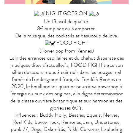
NIGHT GOES ON
Un 13 avril de qualité.
8€ sur place ou à emporter.
De la musique, des cocktails et beaucoup de love.
FOOD FIGHT
(Power pop from Rennes)
Loin des errances capillaires et du chahut disparate des
musiques dites « actuelles », FOOD FIGHT trace son
sillon de cœurs mous à cuir noir dans les bouges mal
famés de l’underground français. Fondé à Rennes en
2020, le bouillonnant quatuor nourrit sa powerpop à
l’énergie du punk des origines, à la digne détermination
de la classe ouvrière britannique et aux harmonies des
glorieuses 60’s.
Influences : Buddy Holly, Beatles, Equals, Nerves,
Real Kids, bovver rock, Ramones, Jam, Undertones,
punk 77, Dogs, Calamités, Nikki Corvette, Exploding