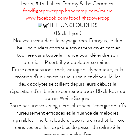
Hearts, #’1’s, Lullies, Tommy & the Commies…
foodfightpowerpop.bandcamp.com/music
www.facebook.com/foodfightpowerpop
THE UNCLOUDERS
(Rock, Lyon)
Nouveau venu dans le paysage rock Français, le duo
The Unclouders continue son ascension et part en
tournée dans toute la France pour défendre son
premier EP sorti il y a quelques semaines.
Entre compositions rock, vintage et dynamique, et la
création d’un univers visuel urbain et dépouillé, les
deux acolytes se taillent depuis leurs débuts la
réputation d’un binôme comparable aux Black Keys ou
autres White Stripes.
Porté par une voix singulière, alternant l’énergie de riffs
furieusement efficaces et la nuance de mélodies
imparables, The Unclouders jouent le chaud et le froid
dans vos oreilles, capables de passer du calme à la
tempête en un clin d’œil.