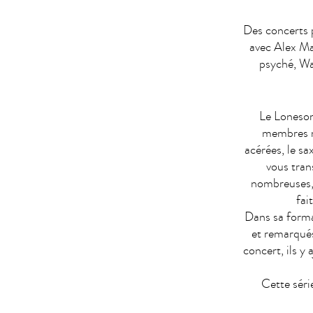
Des concerts p
avec Alex Ma
psyché, Wa
Le Lonesome
membres n’
acérées, le sa
vous tran
nombreuses, 
fai
Dans sa forma
et remarqués
concert, ils y
Cette séri