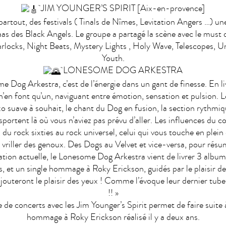
JIM YOUNGER’S SPIRIT [Aix-en-provence]
artout, des festivals ( Tinals de Nîmes, Levitation Angers …) un
as des Black Angels. Le groupe a partagé la scène avec le must 
rlocks, Night Beats, Mystery Lights , Holy Wave, Telescopes, 
Youth.
LONESOME DOG ARKESTRA
 Dog Arkestra, c’est de l’énergie dans un gant de finesse. En li
en font qu’un, naviguant entre émotion, sensation et pulsion. L
xo suave à souhait, le chant du Dog en fusion, la section rythmi
sportent là où vous n’aviez pas prévu d’aller. Les influences du 
du rock sixties au rock universel, celui qui vous touche en plein
t vriller des genoux. Des Dogs au Velvet et vice-versa, pour résu
tion actuelle, le Lonesome Dog Arkestra vient de livrer 3 alb
, et un single hommage à Roky Erickson, guidés par le plaisir des
 ajouteront le plaisir des yeux ! Comme l’évoque leur dernier tube
!! »
e de concerts avec les Jim Younger’s Spirit permet de faire suite
hommage à Roky Erickson réalisé il y a deux ans.