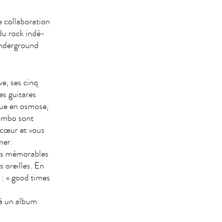
e collaboration
du rock indé-
Underground
ve, ses cinq
es guitares
que en osmose,
combo sont
 cœur et vous
mer.
ums mémorables
 oreilles. En
 : « good times
 à un album