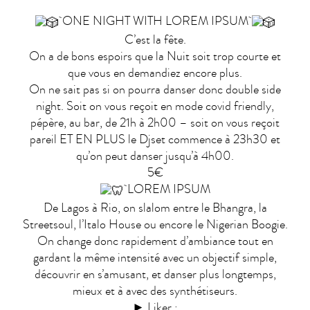
ONE NIGHT WITH LOREM IPSUM
C’est la fête.
On a de bons espoirs que la Nuit soit trop courte et
que vous en demandiez encore plus.
On ne sait pas si on pourra danser donc double side
night. Soit on vous reçoit en mode covid friendly,
pépère, au bar, de 21h à 2h00 – soit on vous reçoit
pareil ET EN PLUS le Djset commence à 23h30 et
qu’on peut danser jusqu’à 4h00.
5€
LOREM IPSUM
De Lagos à Rio, on slalom entre le Bhangra, la
Streetsoul, l’Italo House ou encore le Nigerian Boogie.
On change donc rapidement d’ambiance tout en
gardant la même intensité avec un objectif simple,
découvrir en s’amusant, et danser plus longtemps,
mieux et à avec des synthétiseurs.
► Liker :