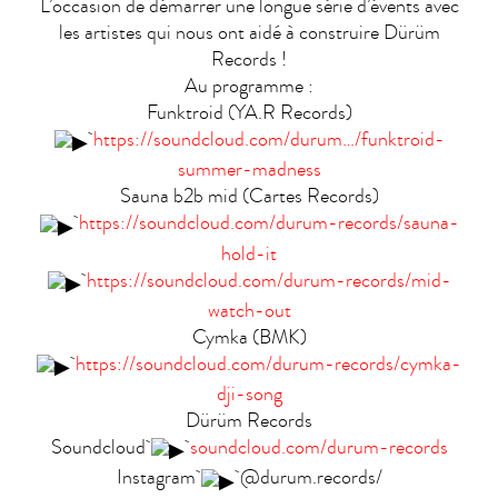
L’occasion de démarrer une longue série d’évents avec
les artistes qui nous ont aidé à construire Dürüm
Records !
Au programme :
Funktroid (YA.R Records)
https://soundcloud.com/durum…/funktroid-
summer-madness
Sauna b2b mid (Cartes Records)
https://soundcloud.com/durum-records/sauna-
hold-it
https://soundcloud.com/durum-records/mid-
watch-out
Cymka (BMK)
https://soundcloud.com/durum-records/cymka-
dji-song
Dürüm Records
Soundcloud
soundcloud.com/durum-records
Instagram
@durum.records/