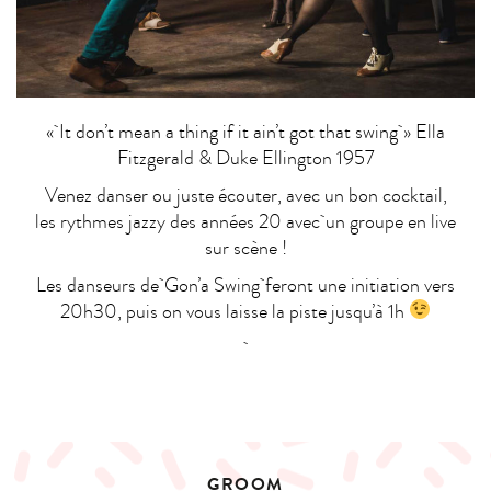
« It don’t mean a thing if it ain’t got that swing » Ella
Fitzgerald & Duke Ellington 1957
Venez danser ou juste écouter, avec un bon cocktail,
les rythmes jazzy des années 20 avec un groupe en live
sur scène !
Les danseurs de Gon’a Swing feront une initiation vers
20h30, puis on vous laisse la piste jusqu’à 1h
GROOM