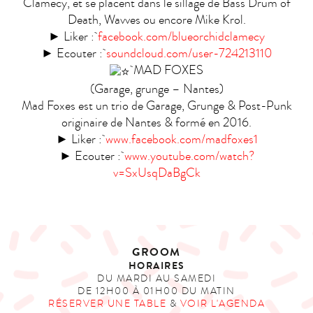
Clamecy, et se placent dans le sillage de Bass Drum of
Death, Wavves ou encore Mike Krol.
► Liker :
facebook.com/blueorchidclamecy
► Ecouter :
soundcloud.com/user-724213110
MAD FOXES
(Garage, grunge – Nantes)
Mad Foxes est un trio de Garage, Grunge & Post-Punk
originaire de Nantes & formé en 2016.
► Liker :
www.facebook.com/madfoxes1
► Ecouter :
www.youtube.com/watch?
v=SxUsqDaBgCk
GROOM
HORAIRES
DU MARDI AU SAMEDI
DE 12H00 À 01H00 DU MATIN
RÉSERVER UNE TABLE
&
VOIR L'AGENDA