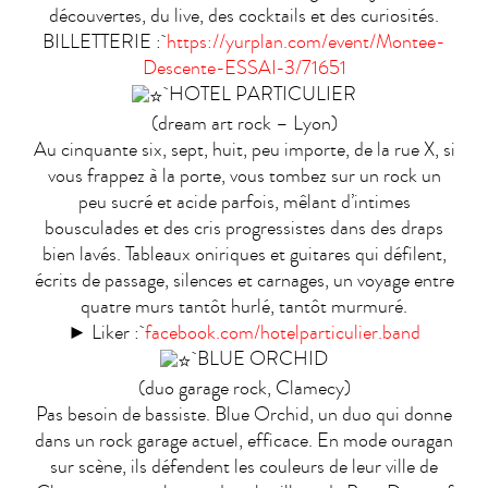
découvertes, du live, des cocktails et des curiosités.
BILLETTERIE :
https://yurplan.com/event/Montee-
Descente-ESSAI-3/71651
HOTEL PARTICULIER
(dream art rock – Lyon)
Au cinquante six, sept, huit, peu importe, de la rue X, si
vous frappez à la porte, vous tombez sur un rock un
peu sucré et acide parfois, mêlant d’intimes
bousculades et des cris progressistes dans des draps
bien lavés. Tableaux oniriques et guitares qui défilent,
écrits de passage, silences et carnages, un voyage entre
quatre murs tantôt hurlé, tantôt murmuré.
► Liker :
facebook.com/hotelparticulier.band
BLUE ORCHID
(duo garage rock, Clamecy)
Pas besoin de bassiste. Blue Orchid, un duo qui donne
dans un rock garage actuel, efficace. En mode ouragan
sur scène, ils défendent les couleurs de leur ville de