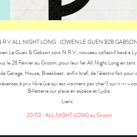
N.R.V ALL NIGHT LONG : (OWEN LE GUEN B2B GABSON
en Le Guen & Gabson sont N.R.V., nouveau collectif basé à L
s le 28 Février au Groom, pour leur 1er All Night Long en tant
e Garage, House, Breakbeat…enfin bref, de l’électro fait pour 
réventes à prix libre (ce qui est vraiment pas cher!) sur n-r-v.c
Billetterie sur place en espèce et Lydia
Liens :
20/02 : ALL NIGHT LONG au Groom