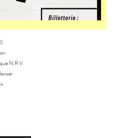
)
yon
 que N.R.V.
danser.
om