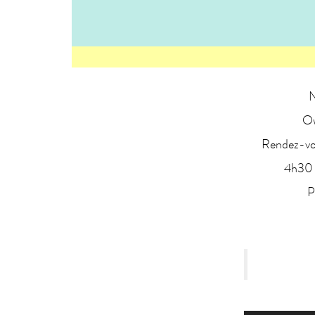
Ow
Rendez-vou
4h30 d
P