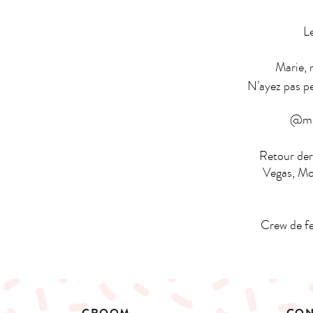
Le
Marie, 
N’ayez pas pe
@mai
Retour der
Vegas, Mo
Crew de fe
GROOM
CON