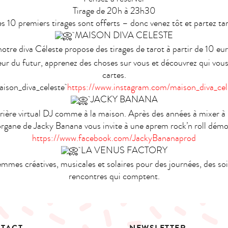
Tirage de 20h à 23h30
s 10 premiers tirages sont offerts – donc venez tôt et partez ta
MAISON DIVA CELESTE
notre diva Céleste propose des tirages de tarot à partir de 10 eu
ur du futur, apprenez des choses sur vous et découvrez qui vous
cartes.
son_diva_celeste
https://www.instagram.com/maison_diva_cel
JACKY BANANA
rière virtual DJ comme à la maison. Après des années à mixer à I
rgane de Jacky Banana vous invite à une aprem rock’n roll dém
https://www.facebook.com/JackyBananaprod
LA VENUS FACTORY
mmes créatives, musicales et solaires pour des journées, des soi
rencontres qui comptent.
TACT
NEWSLETTER