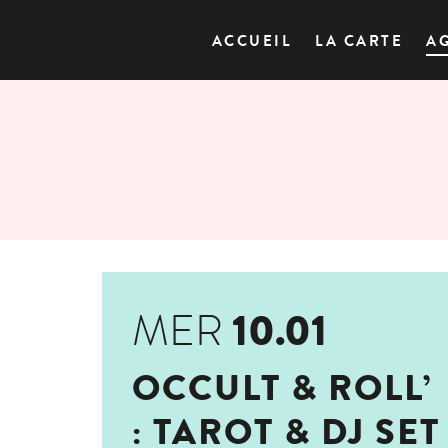
ACCUEIL
LA CARTE
A
10.01
MER
OCCULT & ROLL’
: TAROT & DJ SET