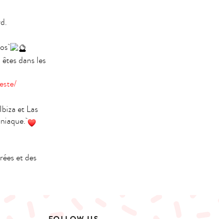
rd.
ros
 êtes dans les
este/
biza et Las
oniaque.
rées et des
FOLLOW US