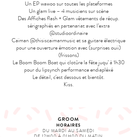
Un EP wawoo sur toutes les plateformes
Un glam live – 4 musiciens sur scène
Des Affiches flash + Glam vêtements de récup.
sérigraphiés en partenariat avec l’extra
@studioordinaire
Caïman @thisiscaimanmusic et sa guitare électrique
pour une ouverture émotion avec (surprises ouii)
(frissons)
Le Boom Boom Boat qui clotûre la fête juqu’ à 1h30
pour du lipsynch performance endiapléxé
Le détail, c’est dessous et bientôt.
Kiss.
GROOM
HORAIRES
DU MARDI AU SAMEDI
DE 12H00 À 01H00 DU MATIN