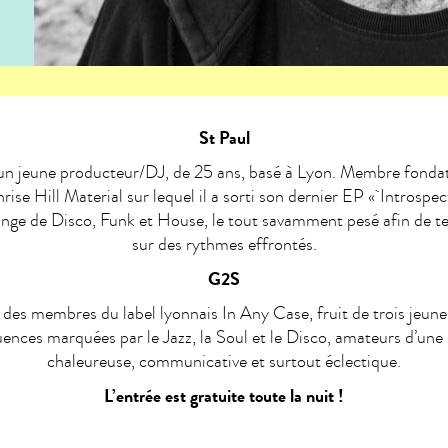
St Paul
 un jeune producteur/DJ, de 25 ans, basé à Lyon. Membre fondat
ise Hill Material sur lequel il a sorti son dernier EP « Introspec
nge de Disco, Funk et House, le tout savamment pesé afin de te
sur des rythmes effrontés.
G2S
 des membres du label lyonnais In Any Case, fruit de trois jeun
uences marquées par le Jazz, la Soul et le Disco, amateurs d’un
chaleureuse, communicative et surtout éclectique.
L’entrée est gratuite toute la nuit !