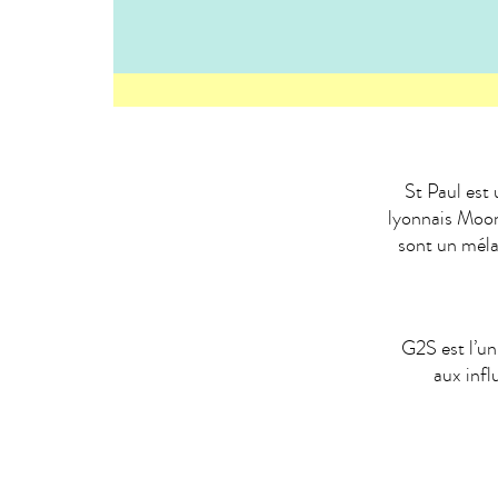
St Paul est
lyonnais Moonr
sont un méla
G2S est l’un
aux infl