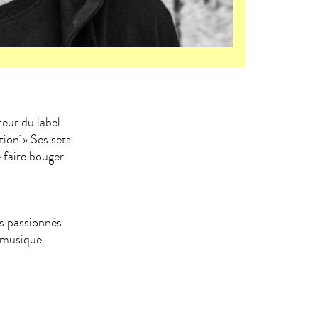
eur du label
tion » Ses sets
 faire bouger
es passionnés
e musique