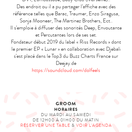
Des endroit ou il a pu partager l’affiche avec des
référence telles que Barac, Traumer, Enzo Siragusa,
Sonja Moonear, The Martinez Brothers, Ect..
Il s’emploie à diffuser des sonorités Deep, Envoutante
et Percutantes lors de ses set.
Fondateur début 2019 du label « Riss Records » dont
le premier EP « Lunar » en collaboration avec Djebali
s’est placé dans le Top3 du Buzz Charts France sur
Deejay.de
https://soundcloud.com/dolfeels
GROOM
HORAIRES
DU MARDI AU SAMEDI
DE 12H00 À 01H00 DU MATIN
RÉSERVER UNE TABLE
&
VOIR L'AGENDA