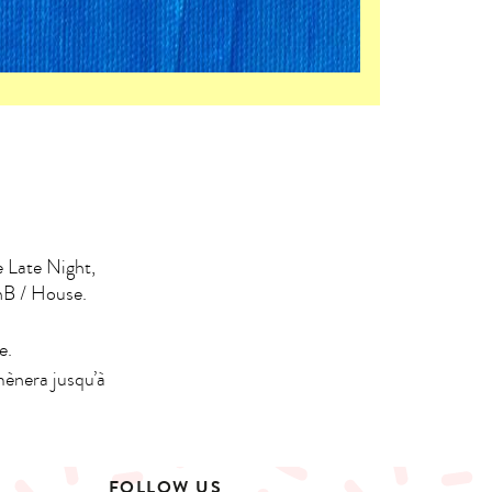
e Late Night,
nB / House.
e.
mènera jusqu’à
FOLLOW US