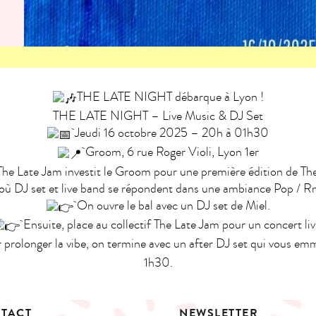
THE LATE NIGHT débarque à Lyon !
THE LATE NIGHT – Live Music & DJ Set
Jeudi 16 octobre 2025 – 20h à 01h30
Groom, 6 rue Roger Violi, Lyon 1er
 The Late Jam investit le Groom pour une première édition de Th
 où DJ set et live band se répondent dans une ambiance Pop / R
On ouvre le bal avec un DJ set de Miel.
Ensuite, place au collectif The Late Jam pour un concert liv
prolonger la vibe, on termine avec un after DJ set qui vous em
1h30.
TACT
NEWSLETTER