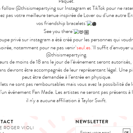
Paquet.
 follow @thisismepartying sur Instagram et TikTok pour ne rate
z pas votre meilleure tenue inspirée de Lover ou d’une autre Era
vos friendship bracelets
See you there
upe privé sur instagram a été créé pour les personnes qui voud
 soirée, notamment pour ne pas venir
seul.es.
Il suffit d’envoyer 
@thisismepartying.
urs de moins de 18 ans le jour de l’événement seront autorisés,
ns devront être accompagnés de leur représentant légal. Une pi
peut être demandée à l’entrée en physique.
llets ne sont pas remboursables mais vous avez la possibilité de l
 d’un événement Fan Made. Les artistes ne seront pas présents à 
il n’y a aucune affiliation à Taylor Swift.
TACT
NEWSLETTER
E ROGER VIOLI