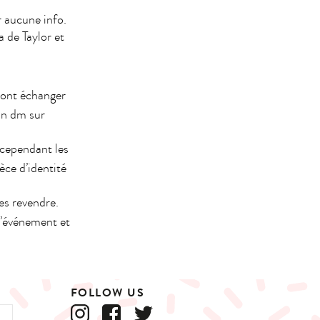
r aucune info.
 de Taylor et
ront échanger
un dm sur
 cependant les
èce d’identité
es revendre.
l’événement et
FOLLOW US