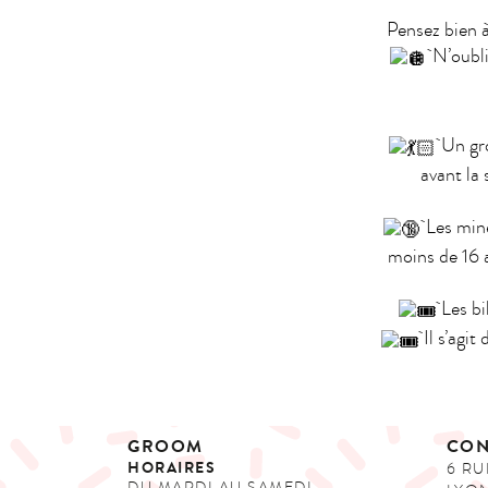
Pensez bien à
N’oublie
Un gro
avant la
Les mine
moins de 16 a
Les bi
Il s’agit
GROOM
CON
HORAIRES
6 RU
DU MARDI AU SAMEDI