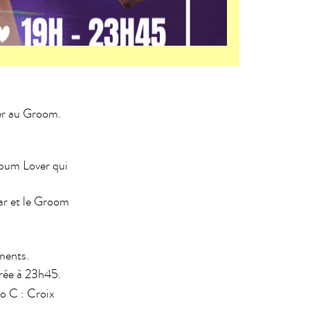
ier au Groom.
album Lover qui
tar et le Groom
ments.
rée à 23h45.
ro C : Croix