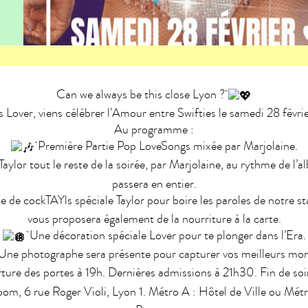
Can we always be this close Lyon ?
 Lover, viens célébrer l’Amour entre Swifties le samedi 28 févr
Au programme :
Première Partie Pop LoveSongs mixée par Marjolaine.
ylor tout le reste de la soirée, par Marjolaine, au rythme de l’
passera en entier.
 de cockTAYls spéciale Taylor pour boire les paroles de notre s
vous proposera également de la nourriture à la carte.
Une décoration spéciale Lover pour te plonger dans l’Era.
ne photographe sera présente pour capturer vos meilleurs mo
ure des portes à 19h. Dernières admissions à 21h30. Fin de soi
om, 6 rue Roger Violi, Lyon 1. Métro A : Hôtel de Ville ou Mét