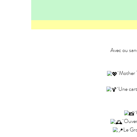
Avec ou sans
Mother Ta
Une carte
U
Ouvert
Le Gro